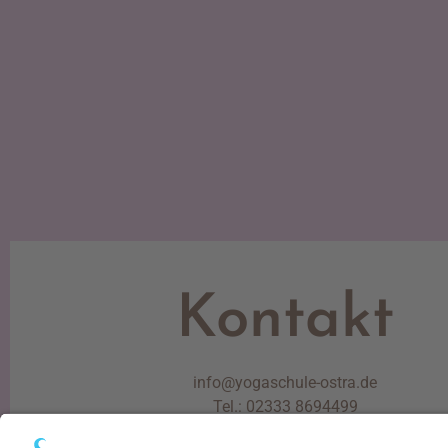
Kontakt
info@yogaschule-ostra.de
Tel.: 02333 8694499
Mobil: 0177 4591948