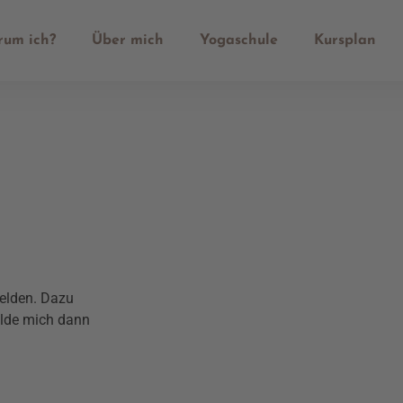
um ich?
Über mich
Yogaschule
Kursplan
melden. Dazu
lde mich dann