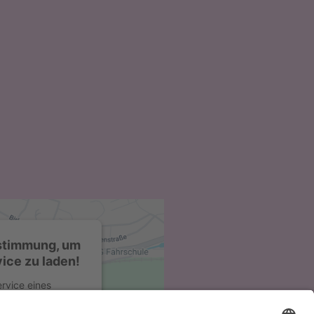
ustimmung, um
ice zu laden!
rvice eines
alte einzubetten.
Ihren Aktivitäten