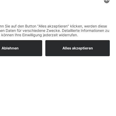
Details durch und
s Service zu, um
eigen.
nen
nsent Management
ht24