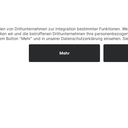
sammeln. Bitte lesen Sie die 
stimmen Sie der Nutzung de
feld.
diese Karte anzuz
Mehr Informatio
rung
Akzeptieren
powered by
Usercentrics Co
Platform
&
eRec