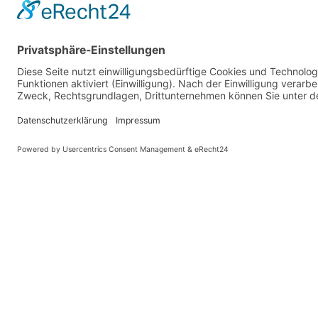
Hagelsiepen 11
58256 Ennepetal
Die Yogaschule liegt in der Nähe von Schloss Mart
Impressum
Datenschutzerklä
This website was crafted with