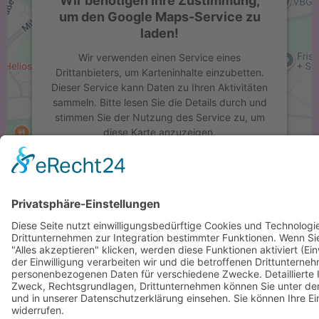
Wir benötigen Ihre Zustimmung,
um den Google Maps-Service zu
laden!
Wir verwenden einen Service eines
Drittanbieters, um Karteninhalte einzubetten.
Dieser Service kann Daten zu Ihren Aktivitäten
sammeln. Bitte lesen Sie die Details durch und
stimmen Sie der Nutzung des Service zu, um
diese Karte anzuzeigen.
Mehr Informationen
Akzeptieren
powered by
Usercentrics Consent
Management Platform
&
eRecht24