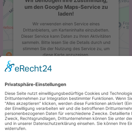
Wir benötigen Ihre Zustimmung,
um den Google Maps-Service zu
laden!
Wir verwenden einen Service eines
Drittanbieters, um Karteninhalte einzubetten.
Dieser Service kann Daten zu Ihren Aktivitäten
sammeln. Bitte lesen Sie die Details durch und
stimmen Sie der Nutzung des Service zu, um
diese Karte anzuzeigen.
Mehr Informationen
Akzeptieren
powered by
Usercentrics Consent
Management Platform
&
eRecht24