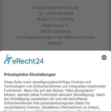
info@yogaschule-ostra.de
Tel.: 02333 8694499
Mobil: 0177 4591948
Hagelsiepen 11
58256 Ennepetal
Die Yogaschule liegt in der Nähe von Schloss
Martfeld.
Impressum
Datenschutzerklärung
This website was crafted with